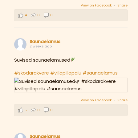
View on Facebook
·
Share
4
0
0
Saunaelamus
2 weeks ago
Suvised saunaelamused
#skodarakvere
#villapillapalu
#saunaelamus
View on Facebook
·
Share
5
0
0
Saunaelamus