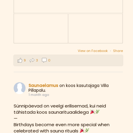
View on Facebook
·
Share
9
3
0
Saunaelamus
on koos kasutajaga Villa
Pillapalu.
1 month ago
Sünnipäevad on veelgi erilisemad, kui neid
tähistada koos saunarituaalidega
—
Birthdays become even more special when
celebrated with sauna rituals