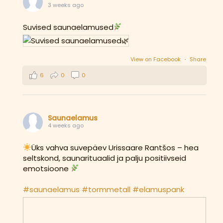
3 weeks ago
Suvised saunaelamused
View on Facebook
·
Share
6
0
0
Saunaelamus
4 weeks ago
Üks vahva suvepäev Urissaare Rantšos – hea
seltskond, saunarituaalid ja palju positiivseid
emotsioone
#saunaelamus
#tormmetall
#elamuspank